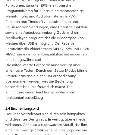
Funktionen, darunter EPG (elektronischer 
Programmführer) für 7 Tage, eine mehrsprachige 
Menüführung und Audioformate, eine PVR-
Funktion und Timeshift zum Aufnehmen und 
Pausieren von Sendungen, eine Untertitelfunktion 
sowie eine Audiobeschreibung. Zudem ist ein 
Media-Player integriert, der die Wiedergabe von 
Medien über USB ermöglicht. Der Receiver 
unterstützt die Videoformate MPEG 1/2/4 und H.265 
HEVC, was eine hohe Kompatibilität mit modernen 
Inhalten gewährleistet.
Die mitgelieferte Fernbedienung verfügt über 
anlernbare Tasten. Durch den Setup-Modus können 
Steuerungssignale einer TV-Fernbedienung 
übernommen werden, was die Bedienung 
besonders benutzerfreundlich macht. Die 
Einrichtung dieser Funktion ist einfach und 
funktioniert zuverlässig.
2.4 Erscheinungsbild
Der Receiver zeichnet sich durch sein kompaktes 
und dezentes Design aus. Er verfügt über ein edel 
wirkendes Gehäuse aus schwarzem Metall, das ihm 
eine hochwertige Optik verleiht. Das Logo und die 