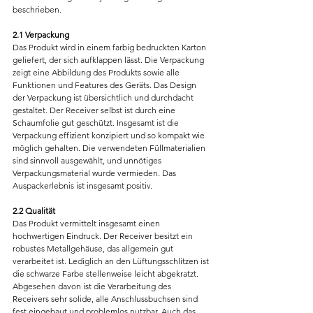
beschrieben.
2.1 Verpackung
Das Produkt wird in einem farbig bedruckten Karton 
geliefert, der sich aufklappen lässt. Die Verpackung 
zeigt eine Abbildung des Produkts sowie alle 
Funktionen und Features des Geräts. Das Design 
der Verpackung ist übersichtlich und durchdacht 
gestaltet. Der Receiver selbst ist durch eine 
Schaumfolie gut geschützt. Insgesamt ist die 
Verpackung effizient konzipiert und so kompakt wie 
möglich gehalten. Die verwendeten Füllmaterialien 
sind sinnvoll ausgewählt, und unnötiges 
Verpackungsmaterial wurde vermieden. Das 
Auspackerlebnis ist insgesamt positiv.
2.2 Qualität
Das Produkt vermittelt insgesamt einen 
hochwertigen Eindruck. Der Receiver besitzt ein 
robustes Metallgehäuse, das allgemein gut 
verarbeitet ist. Lediglich an den Lüftungsschlitzen ist 
die schwarze Farbe stellenweise leicht abgekratzt. 
Abgesehen davon ist die Verarbeitung des 
Receivers sehr solide, alle Anschlussbuchsen sind 
fest eingebaut und problemlos nutzbar. Auch das 