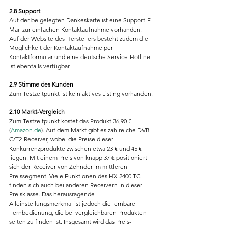
2.8 Support
Auf der beigelegten Dankeskarte ist eine Support-E-
Mail zur einfachen Kontaktaufnahme vorhanden. 
Auf der Website des Herstellers besteht zudem die 
Möglichkeit der Kontaktaufnahme per 
Kontaktformular und eine deutsche Service-Hotline 
ist ebenfalls verfügbar.
2.9 Stimme des Kunden
Zum Testzeitpunkt ist kein aktives Listing vorhanden.
2.10 Markt-Vergleich
Zum Testzeitpunkt kostet das Produkt 36,90 € 
(
Amazon.de
). Auf dem Markt gibt es zahlreiche DVB-
C/T2-Receiver, wobei die Preise dieser 
Konkurrenzprodukte zwischen etwa 23 € und 45 € 
liegen. Mit einem Preis von knapp 37 € positioniert 
sich der Receiver von Zehnder im mittleren 
Preissegment. Viele Funktionen des HX-2400 TC 
finden sich auch bei anderen Receivern in dieser 
Preisklasse. Das herausragende 
Alleinstellungsmerkmal ist jedoch die lernbare 
Fernbedienung, die bei vergleichbaren Produkten 
selten zu finden ist. Insgesamt wird das Preis-