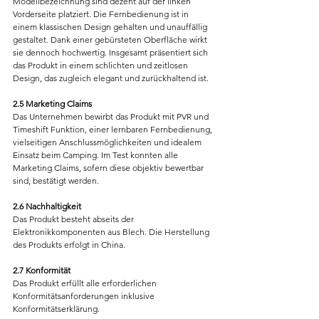
Modellbezeichnung sind dezent auf der linken 
Vorderseite platziert. Die Fernbedienung ist in 
einem klassischen Design gehalten und unauffällig 
gestaltet. Dank einer gebürsteten Oberfläche wirkt 
sie dennoch hochwertig. Insgesamt präsentiert sich 
das Produkt in einem schlichten und zeitlosen 
Design, das zugleich elegant und zurückhaltend ist.
2.5 Marketing Claims
Das Unternehmen bewirbt das Produkt mit PVR und 
Timeshift Funktion, einer lernbaren Fernbedienung, 
vielseitigen Anschlussmöglichkeiten und idealem 
Einsatz beim Camping. Im Test konnten alle 
Marketing Claims, sofern diese objektiv bewertbar 
sind, bestätigt werden.
2.6 Nachhaltigkeit
Das Produkt besteht abseits der 
Elektronikkomponenten aus Blech. Die Herstellung 
des Produkts erfolgt in China.
2.7 Konformität
Das Produkt erfüllt alle erforderlichen 
Konformitätsanforderungen inklusive 
Konformitätserklärung.