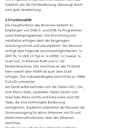
Zubehör, wie die Fernbedienung, überzeugt durch 
eine gute Verarbeitung.
2.3 Funktionalität
Die Hauptfunktion des Receivers besteht im 
Empfangen von DVB-C- und DVB-T2-Programmen 
sowie Radioprogrammen. Die Einrichtung und 
Installation erfolgen dank der beigelegten 
Anleitung schnell und unkompliziert. Der Receiver 
verfügt über folgende Anschlussmöglichkeiten: 1x 
ANT IN, 1x USB 2.0 Typ A, 1x HDMI, 1x Coaxial, 1x 
Scart Out, 1x Ethernet RJ45 und 1x 12V 
Netzteilanschluss. Der Anschluss an das TV-Gerät 
kann sowohl über HDMI als auch über Scart 
erfolgen. Die Videowiedergabe wird mit bis zu 1080p 
Full-HD unterstützt.
Am Gerät selbst befinden sich die Tasten CH+, CH-, 
eine Menü-Taste, Lautstärke-Tasten (lauter und 
leiser bzw. Menü rechts und links) sowie eine OK-
Taste, die eine komfortable Bedienung 
ermöglichen. Zusätzlich unterstützt der Receiver die 
Stromversorgung für aktive Antennen mit 5V und 
bietet Internetfunktionen über den Ethernet-
Anschluss.
Der Receiver verfügt über zahlreiche nützliche 