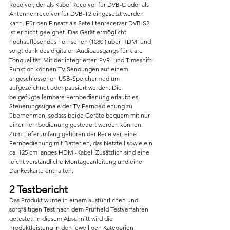
Receiver, der als Kabel Receiver für DVB-C oder als 
Antennenreceiver für DVB-T2 eingesetzt werden 
kann. Für den Einsatz als Satellitenreceiver DVB-S2 
ist er nicht geeignet. Das Gerät ermöglicht 
hochauflösendes Fernsehen (1080i) über HDMI und 
sorgt dank des digitalen Audioausgangs für klare 
Tonqualität. Mit der integrierten PVR- und Timeshift-
Funktion können TV-Sendungen auf einem 
angeschlossenen USB-Speichermedium 
aufgezeichnet oder pausiert werden. Die 
beigefügte lernbare Fernbedienung erlaubt es, 
Steuerungssignale der TV-Fernbedienung zu 
übernehmen, sodass beide Geräte bequem mit nur 
einer Fernbedienung gesteuert werden können.
Zum Lieferumfang gehören der Receiver, eine 
Fernbedienung mit Batterien, das Netzteil sowie ein 
ca. 125 cm langes HDMI-Kabel. Zusätzlich sind eine 
leicht verständliche Montageanleitung und eine 
Dankeskarte enthalten.
2 Testbericht
Das Produkt wurde in einem ausführlichen und 
sorgfältigen Test nach dem Prüfheld Testverfahren 
getestet. In diesem Abschnitt wird die 
Produktleistung in den jeweiligen Kategorien 