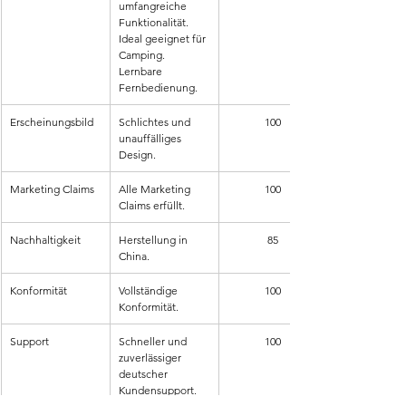
umfangreiche 
Funktionalität. 
Ideal geeignet für 
Camping. 
Lernbare 
Fernbedienung.
Erscheinungsbild
Schlichtes und 
100
unauffälliges 
Design.
Marketing Claims
Alle Marketing 
100
Claims erfüllt.
Nachhaltigkeit
Herstellung in 
85
China.
Konformität
Vollständige 
100
Konformität.
Support
Schneller und 
100
zuverlässiger 
deutscher 
Kundensupport. 