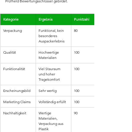
Prüfheld Bewertungsschlüssel gebildet.
Kategorie
Ergebnis
Punktzahl
Verpackung
Funktional, kein 
80
besonderes 
Auspackerlebnis
Qualität
Hochwertige 
100
Materialien
Funktionalität
Viel Stauraum 
100
und hoher 
Tragekomfort
Erscheinungsbild
Sehr wertig
100
Marketing Claims
Vollständig erfüllt
100
Nachhaltigkeit
Wertige 
90
Materialien, 
Verpackung aus 
Plastik