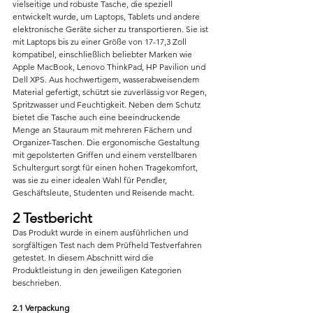
vielseitige und robuste Tasche, die speziell 
entwickelt wurde, um Laptops, Tablets und andere 
elektronische Geräte sicher zu transportieren. Sie ist 
mit Laptops bis zu einer Größe von 17-17,3 Zoll 
kompatibel, einschließlich beliebter Marken wie 
Apple MacBook, Lenovo ThinkPad, HP Pavilion und 
Dell XPS. Aus hochwertigem, wasserabweisendem 
Material gefertigt, schützt sie zuverlässig vor Regen, 
Spritzwasser und Feuchtigkeit. Neben dem Schutz 
bietet die Tasche auch eine beeindruckende 
Menge an Stauraum mit mehreren Fächern und 
Organizer-Taschen. Die ergonomische Gestaltung 
mit gepolsterten Griffen und einem verstellbaren 
Schultergurt sorgt für einen hohen Tragekomfort, 
was sie zu einer idealen Wahl für Pendler, 
Geschäftsleute, Studenten und Reisende macht.
2 Testbericht
Das Produkt wurde in einem ausführlichen und 
sorgfältigen Test nach dem Prüfheld Testverfahren 
getestet. In diesem Abschnitt wird die 
Produktleistung in den jeweiligen Kategorien 
beschrieben.
2.1 Verpackung