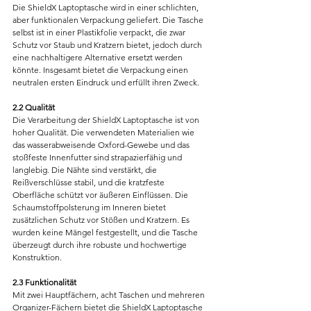
Die ShieldX Laptoptasche wird in einer schlichten, 
aber funktionalen Verpackung geliefert. Die Tasche 
selbst ist in einer Plastikfolie verpackt, die zwar 
Schutz vor Staub und Kratzern bietet, jedoch durch 
eine nachhaltigere Alternative ersetzt werden 
könnte. Insgesamt bietet die Verpackung einen 
neutralen ersten Eindruck und erfüllt ihren Zweck.
2.2 Qualität
Die Verarbeitung der ShieldX Laptoptasche ist von 
hoher Qualität. Die verwendeten Materialien wie 
das wasserabweisende Oxford-Gewebe und das 
stoßfeste Innenfutter sind strapazierfähig und 
langlebig. Die Nähte sind verstärkt, die 
Reißverschlüsse stabil, und die kratzfeste 
Oberfläche schützt vor äußeren Einflüssen. Die 
Schaumstoffpolsterung im Inneren bietet 
zusätzlichen Schutz vor Stößen und Kratzern. Es 
wurden keine Mängel festgestellt, und die Tasche 
überzeugt durch ihre robuste und hochwertige 
Konstruktion.
2.3 Funktionalität
Mit zwei Hauptfächern, acht Taschen und mehreren 
Organizer-Fächern bietet die ShieldX Laptoptasche 