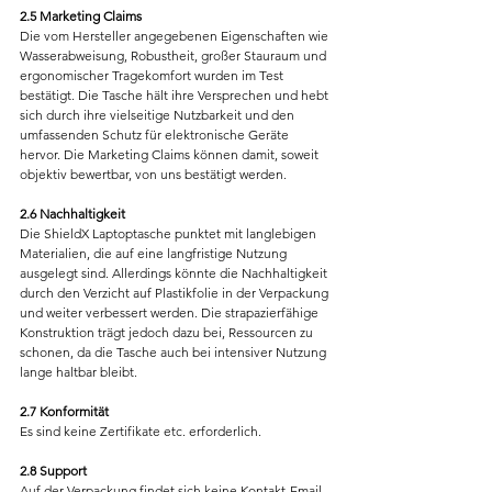
2.5 Marketing Claims
Die vom Hersteller angegebenen Eigenschaften wie 
Wasserabweisung, Robustheit, großer Stauraum und 
ergonomischer Tragekomfort wurden im Test 
bestätigt. Die Tasche hält ihre Versprechen und hebt 
sich durch ihre vielseitige Nutzbarkeit und den 
umfassenden Schutz für elektronische Geräte 
hervor. Die Marketing Claims können damit, soweit 
objektiv bewertbar, von uns bestätigt werden.
2.6 Nachhaltigkeit
Die ShieldX Laptoptasche punktet mit langlebigen 
Materialien, die auf eine langfristige Nutzung 
ausgelegt sind. Allerdings könnte die Nachhaltigkeit 
durch den Verzicht auf Plastikfolie in der Verpackung 
und weiter verbessert werden. Die strapazierfähige 
Konstruktion trägt jedoch dazu bei, Ressourcen zu 
schonen, da die Tasche auch bei intensiver Nutzung 
lange haltbar bleibt.
2.7 Konformität
Es sind keine Zertifikate etc. erforderlich.
2.8 Support
Auf der Verpackung findet sich keine Kontakt-Email-