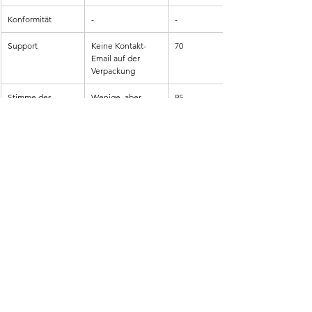
Konformität
-
-
Support
Keine Kontakt-
70
Email auf der 
Verpackung
Stimme des 
Wenige, aber 
95
Kunden
gute 
Bewertungen
Markt-Vergleich
Über dem 
80
Durchschnittspreis
Gesamt
91
4 Fazit
Die ShieldX Laptoptasche (17 Zoll) überzeugt durch 
ihre hohe Qualität, Funktionalität und ein stilvolles 
Design. Mit ihrem großzügigen Stauraum, der 
wasserabweisenden und robusten Verarbeitung 
sowie dem ergonomischen Tragekomfort ist sie die 
ideale Wahl für Pendler, Geschäftsleute und 