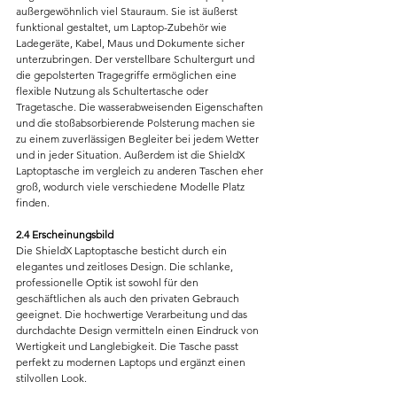
außergewöhnlich viel Stauraum. Sie ist äußerst 
funktional gestaltet, um Laptop-Zubehör wie 
Ladegeräte, Kabel, Maus und Dokumente sicher 
unterzubringen. Der verstellbare Schultergurt und 
die gepolsterten Tragegriffe ermöglichen eine 
flexible Nutzung als Schultertasche oder 
Tragetasche. Die wasserabweisenden Eigenschaften 
und die stoßabsorbierende Polsterung machen sie 
zu einem zuverlässigen Begleiter bei jedem Wetter 
und in jeder Situation. Außerdem ist die ShieldX 
Laptoptasche im vergleich zu anderen Taschen eher 
groß, wodurch viele verschiedene Modelle Platz 
finden.
2.4 Erscheinungsbild
Die ShieldX Laptoptasche besticht durch ein 
elegantes und zeitloses Design. Die schlanke, 
professionelle Optik ist sowohl für den 
geschäftlichen als auch den privaten Gebrauch 
geeignet. Die hochwertige Verarbeitung und das 
durchdachte Design vermitteln einen Eindruck von 
Wertigkeit und Langlebigkeit. Die Tasche passt 
perfekt zu modernen Laptops und ergänzt einen 
stilvollen Look.