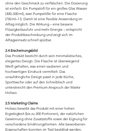
ohne den Geschmack zu verfälschen. Die Dosierung 
ist einfach: Ein Pumpstoß für ein großes Glas Wasser 
(300–500 ml), zwei Pumpstöße für eine Flasche 
(750 ml–1 l). Damit ist eine flexible Anwendung im 
Alltag möglich. Die Wirkung – eine bessere 
Flüssigkeitszufuhr und mehr Energie – entspricht 
der Produktbeschreibung und zeigt sich im 
Alltagseinsatz schnell spürbar.
2.4 Erscheinungsbild
Das Produkt besticht durch sein minimalistisches, 
elegantes Design. Die Flasche ist überwiegend 
Weiß gehalten, was einen sauberen und 
hochwertigen Eindruck vermittelt. Das 
unaufdringliche Design passt in jede Küche, 
Sporttasche oder auf den Schreibtisch und 
unterstreicht den Premium-Anspruch der Marke 
Holisso.
2.5 Marketing Claims
Holisso bewirbt das Produkt mit einer hohen 
Ergiebigkeit (bis zu 200 Portionen), der natürlichen 
Gewinnung ohne Zusatzstoffe sowie der Eignung für 
verschiedene Ernährungsformen. Alle beworbenen 
Eigenschaften konnten im Test bestätigt werden. 