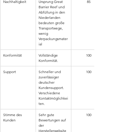
Nachhaltigkeit
Ursprung Great 
85
Barrier Reef und 
Abfüllung in den 
Niederlanden 
bedeuten große 
Transportwege, 
wenig 
Verpackungsmater
ial
Konformität
Vollständige 
100
Konformität.
Support
Schneller und 
100
zuverlässiger 
deutscher 
Kundensupport. 
Verschiedene 
Kontaktmöglichkei
ten.
Stimme des 
Sehr gute 
100
Kunden
Bewertungen auf 
der 
Herstellerwebsite