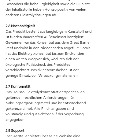
Besonders die hohe Ergiebigkeit sowie die Qualität 
der Inhaltsstoffe heben Holisso positiv von vielen 
anderen Elektrolytlösungen ab.
2.6 Nachhaltigkeit
Das Produkt besteht aus langlebigem Kunststoff und 
ist für den dauerhaften Außeneinsatz konzipiert. 
Gewonnen wir das Konzentrat aus dem Great Barrier 
Reef und wird in den Niederlanden abgefüllt. Somit 
hat das Elektrolytkonzentrat bis zum Endkunden 
einen weiten Weg vor sich, wodurch sich der 
ökologische Fußabdruck des Produktes 
verschlechtert. Positiv hervorzuheben ist der 
geringe Einsatz von Verpackungsmaterialien
2.7 Konformität
Das Holisso Elektrolytkonzentrat entspricht allen 
geltenden rechtlichen Anforderungen für 
Nahrungsergänzungsmittel und ist entsprechend 
gekennzeichnet. Alle Pflichtangaben sind 
vollständig und gut sichtbar auf der Verpackung 
angegeben.
2.8 Support
Der Hersteller bietet über seine Website eine 