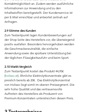
Kontaktmöglichkeit an. Zudem werden ausführliche 
Informationen zur Anwendung und zu den 
Inhaltsstoffen bereitgestellt. Der Kundenservice ist 
per E-Mail erreichbar und antwortet zeitnah auf 
Anfragen.
2.9 Stimme des Kunden
Zum Testzeitpunkt lagen Kundenbewertungen auf 
der Shop Seite des Herstellers vor, die überwiegend 
positiv ausfallen. Besonders hervorgehoben werden 
die Geschmacksneutralität, die einfache 
Anwendung sowie die spürbare Unterstützung bei 
der täglichen Flüssigkeitszufuhr und beim Sport.
2.10 Markt-Vergleich
Zum Testzeitpunkt kostet das Produkt 44,95€ 
(
holisso.at
). Ähnliche Elektrolytkonzentrate gibt es 
preislich bereits ab 20€.  Das Elektrolytkonzentrat 
von Holisso liegt somit im oberen Preissegment. Die 
sehr hohe Qualität und das vertrauensvolle 
Auftreten des Herstellers als Produzent von 
Premium-Konzentraten unterstreichen diesen Preis.
3 Testergebnisse