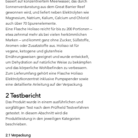
basiert auf konzentriertem Meerwasser, das durch 
Sonnenverdunstung aus dem Great Barrier Reef 
gewonnen wird, und liefert neben Elektrolyten wie 
Magnesium, Natrium, Kalium, Calcium und Chlorid 
auch über 70 Spurenelemente.
Eine Flasche Holisso reicht für bis zu 200 Portionen – 
etwa zehnmal mehr als bei vielen herkömmlichen 
Marken – und kommt ganz ohne Zucker, Süßstoffe, 
Aromen oder Zusatzstoffe aus. Holisso ist für 
vegane, ketogene und glutenfreie 
Ernährungsweisen geeignet und wurde entwickelt, 
um Dehydration auf natürliche Weise zu bekämpfen 
und das körperliche Wohlbefinden zu verbessern.
Zum Lieferumfang gehört eine Flasche Holisso 
Elektrolytkonzentrat inklusive Pumpspender sowie 
eine detaillierte Anleitung auf der Verpackung.
2 Testbericht
Das Produkt wurde in einem ausführlichen und 
sorgfältigen Test nach dem Prüfheld Testverfahren 
getestet. In diesem Abschnitt wird die 
Produktleistung in den jeweiligen Kategorien 
beschrieben.
2.1 Verpackung