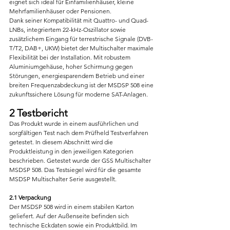
eignet sich ideal für Einfamilienhäuser, kleine 
Mehrfamilienhäuser oder Pensionen.
Dank seiner Kompatibilität mit Quattro- und Quad-
LNBs, integriertem 22-kHz-Oszillator sowie 
zusätzlichem Eingang für terrestrische Signale (DVB-
T/T2, DAB+, UKW) bietet der Multischalter maximale 
Flexibilität bei der Installation. Mit robustem 
Aluminiumgehäuse, hoher Schirmung gegen 
Störungen, energiesparendem Betrieb und einer 
breiten Frequenzabdeckung ist der MSDSP 508 eine 
zukunftssichere Lösung für moderne SAT-Anlagen.
2 Testbericht
Das Produkt wurde in einem ausführlichen und 
sorgfältigen Test nach dem Prüfheld Testverfahren 
getestet. In diesem Abschnitt wird die 
Produktleistung in den jeweiligen Kategorien 
beschrieben. Getestet wurde der GSS Multischalter 
MSDSP 508. Das Testsiegel wird für die gesamte 
MSDSP Multischalter Serie ausgestellt.
2.1 Verpackung
Der MSDSP 508 wird in einem stabilen Karton 
geliefert. Auf der Außenseite befinden sich 
technische Eckdaten sowie ein Produktbild. Im 