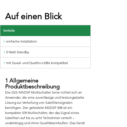
Auf einen Blick
Vorteile
+
 einfache Installation
+
 0 Watt Standby
+ 
mit Quad- und Quattro-LNBs kompatibel
1 Allgemeine 
Produktbeschreibung
Die GSS MSDSP Multischalter Serie richtet sich an 
Anwender, die eine zuverlässige und leistungsstarke 
Lösung zur Verteilung von Satellitensignalen 
benötigen. Der getestete MSDSP 508 ist ein 
kompakter 5/8 Multischalter, der das Signal eines 
Satelliten auf bis zu acht Teilnehmer verteilt – 
unabhängig und ohne Qualitätseinbußen. Das Gerät 