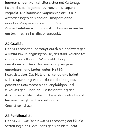
Inneren ist der Multischalter sicher mit Kartonage 
fixiert, das beiliegende 12V-Netzteil ist separat 
verpackt. Die kompakte Verpackung erfüllt alle 
Anforderungen an sicheren Transport, ohne 
unnötiges Verpackungsmaterial. Das 
Auspackerlebnis ist funktional und angemessen für 
ein technisches Installationsprodukt.
2.2 Qualität
Der Multischalter überzeugt durch ein hochwertiges 
Aluminium-Druckgussgehäuse, das stabil verarbeitet 
ist und eine effiziente Wärmeableitung 
gewährleistet. Die F-Buchsen sind passgenau 
eingelassen und bieten guten Halt für 
Koaxialstecker. Das Netzteil ist solide und liefert 
stabile Spannungswerte. Die Verarbeitung des 
gesamten Sets macht einen langlebigen und 
zuverlässigen Eindruck. Die Beschriftung der 
Anschlüsse ist klar lesbar und wischfest aufgebracht. 
Insgesamt ergibt sich ein sehr guter 
Qualitätseindruck.
2.3 Funktionalität
Der MSDSP 508 ist ein 5/8 Multischalter, der für die 
Verteilung eines Satellitensignals an bis zu acht 