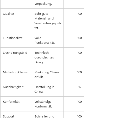
Verpackung.
Qualität
Sehr gute 
100
Material- und 
Verarbeitungsquali
tät.
Funktionalität
Volle 
100
Funktionalität.
Erscheinungsbild
Technisch 
100
durchdachtes 
Design.
Marketing Claims
Marketing Claims 
100
erfüllt.
Nachhaltigkeit
Herstellung in 
85
China.
Konformität
Vollständige 
100
Konformität.
Support
Schneller und 
100