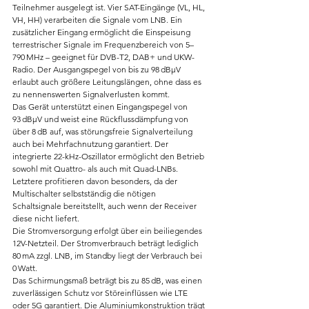
Teilnehmer ausgelegt ist. Vier SAT-Eingänge (VL, HL, 
VH, HH) verarbeiten die Signale vom LNB. Ein 
zusätzlicher Eingang ermöglicht die Einspeisung 
terrestrischer Signale im Frequenzbereich von 5–
790 MHz – geeignet für DVB-T2, DAB+ und UKW-
Radio. Der Ausgangspegel von bis zu 98 dBµV 
erlaubt auch größere Leitungslängen, ohne dass es 
zu nennenswerten Signalverlusten kommt.
Das Gerät unterstützt einen Eingangspegel von 
93 dBµV und weist eine Rückflussdämpfung von 
über 8 dB auf, was störungsfreie Signalverteilung 
auch bei Mehrfachnutzung garantiert. Der 
integrierte 22-kHz-Oszillator ermöglicht den Betrieb 
sowohl mit Quattro- als auch mit Quad-LNBs. 
Letztere profitieren davon besonders, da der 
Multischalter selbstständig die nötigen 
Schaltsignale bereitstellt, auch wenn der Receiver 
diese nicht liefert.
Die Stromversorgung erfolgt über ein beiliegendes 
12V-Netzteil. Der Stromverbrauch beträgt lediglich 
80 mA zzgl. LNB, im Standby liegt der Verbrauch bei 
0 Watt.
Das Schirmungsmaß beträgt bis zu 85 dB, was einen 
zuverlässigen Schutz vor Störeinflüssen wie LTE 
oder 5G garantiert. Die Aluminiumkonstruktion trägt 