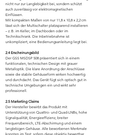
nicht nur zur Langlebigkeit bei, sondern schützt 
auch zuverlässig vor elektromagnetischen 
Einflüssen.
Mit kompakten Maßen von nur 11,8 x 10,8 x 2,2 cm 
lässt sich der Multischalter platzsparend installieren 
– z. B. im Keller, im Dachboden oder im 
Technikschrank. Die Inbetriebnahme ist 
unkompliziert, eine Bedienungsanleitung liegt bei.
2.4 Erscheinungsbild
Der GSS MSDSP 508 präsentiert sich in einem 
funktionalen, technischen Design mit grauer 
Metalloptik. Die klare Anordnung der Anschlüsse 
sowie die stabile Gehäuseform wirken hochwertig 
und durchdacht. Das Gerät fügt sich optisch gut in 
technische Umgebungen ein und wirkt sehr 
professionell.
2.5 Marketing Claims
Der Hersteller bewirbt das Produkt mit 
Unterstützung von Quattro- und Quad-LNBs, hohe 
Signalqualität, Energieeffizienz, breiter 
Frequenzbereich, LTE-Abschirmung und einem 
langlebigen Gehäuse. Alle beworbenen Merkmale 
konnten im Test, sofern diese objektiv bewertbar 