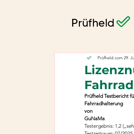
Prüfheld.com
29. J
Lizenzn
Fahrra
Prüfheld Testbericht fü
Fahrradhalterung
von
GuNaMa
Testergebnis: 1,2 („seh
Testzeitraum: 07/2025