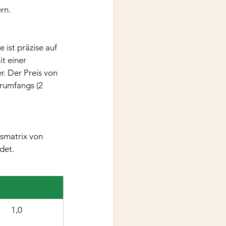
rn.
ist präzise auf 
t einer 
. Der Preis von 
erumfangs (2 
smatrix von 
det.
1,0