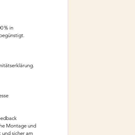
0 % in 
begünstigt. 
mitätserklärung.
esse
eedback 
che Montage und 
t und sicher am 