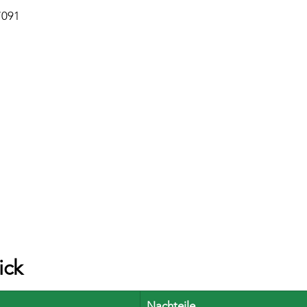
7091
ick
Nachteile