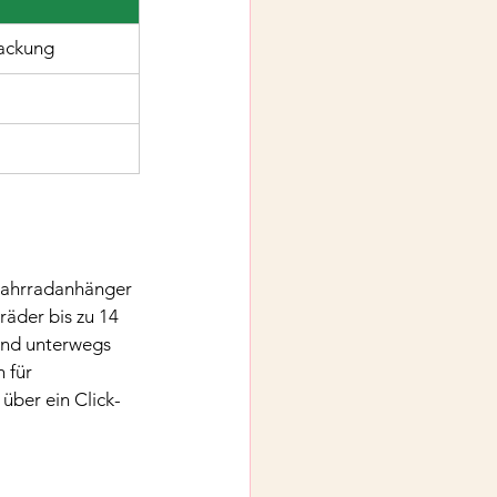
packung
 Fahrradanhänger 
räder bis zu 14 
ind unterwegs 
 für 
über ein Click-