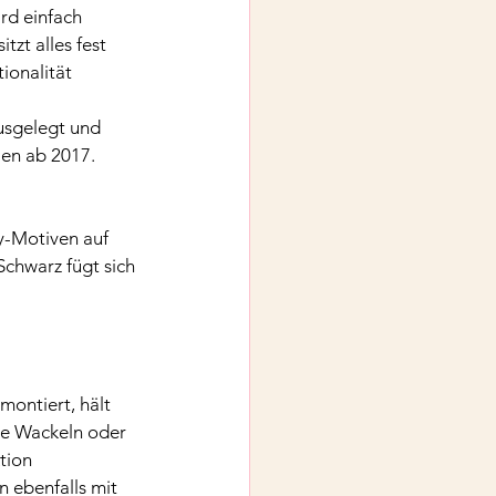
rd einfach 
zt alles fest 
ionalität 
usgelegt und 
len ab 2017.
y-Motiven auf 
chwarz fügt sich 
montiert, hält 
ne Wackeln oder 
tion 
 ebenfalls mit 