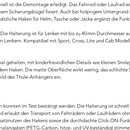
nell ist die Demontage erledigt. Das Fahrrad oder Laufrad wi
em Sicherungsbügel fixiert. Auch bei holprigem Untergrund sit
sätzliche Haken für Helm, Tasche oder Jacke ergänzt die Funkt
ie Halterung ist für Lenker mit bis zu 40 mm Durchmesser a
en Lenkern. Kompatibel mit Sport, Cross, Lite und Cab Model
nal gehalten, mit kinderfreundlichen Details wie kleinen Smile
em Haken. Die matte Oberfläche wirkt wertig, das schlichte S
ild des Thule-Anhängers ein.
konnten im Test bestätigt werden: Die Halterung ist schnell 
l und erlaubt den Transport von Fahrrädern oder Laufrädern oh
satznutzen des Hakens sowie die durchdachte Click-ON-Funk
ialangaben (PETG-Carbon, hitze- und UV-beständig) stimmen