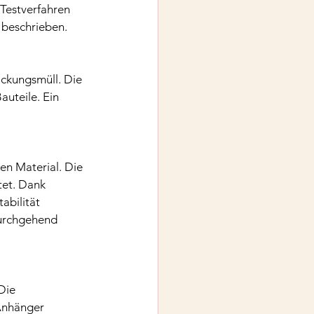
Testverfahren 
 beschrieben.
ckungsmüll. Die 
auteile. Ein 
n Material. Die 
tet. Dank 
bilität 
durchgehend 
Die 
Anhänger 