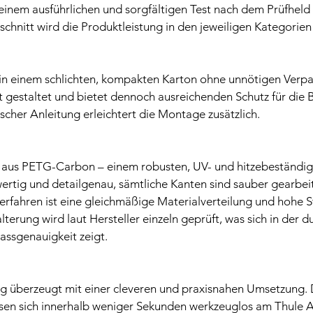
einem ausführlichen und sorgfältigen Test nach dem Prüfheld 
schnitt wird die Produktleistung in den jeweiligen Kategorien
n einem schlichten, kompakten Karton ohne unnötigen Verpa
nt gestaltet und bietet dennoch ausreichenden Schutz für die B
scher Anleitung erleichtert die Montage zusätzlich.
 aus PETG-Carbon – einem robusten, UV- und hitzebeständige
ertig und detailgenau, sämtliche Kanten sind sauber gearbei
ahren ist eine gleichmäßige Materialverteilung und hohe Sta
lterung wird laut Hersteller einzeln geprüft, was sich in der 
assgenauigkeit zeigt.
überzeugt mit einer cleveren und praxisnahen Umsetzung. 
sen sich innerhalb weniger Sekunden werkzeuglos am Thule 