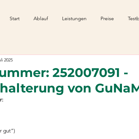
Start
Ablauf
Leistungen
Preise
Test
uli 2025
ummer: 252007091 -
dhalterung von GuNa
r:
r gut“)