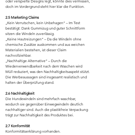
oder verspielte Designs legt, könnte dies vermissen, 
doch im Vordergrund steht hier klar die Funktion.
2.5 Marketing Claims
„Kein Verrutschen, kein Unbehagen“ – Im Test 
bestätigt: Dank Gummizug und guter Schnittform 
sitzen die Windeln zuverlässig.
„Keine Hautreizungen“ – Da die Windeln ohne 
chemische Zusätze auskommen und aus weichen 
Materialien bestehen, ist dieser Claim 
nachvollziehbar.
„Nachhaltige Alternative“ – Durch die 
Wiederverwendbarkeit nach dem Waschen wird 
Müll reduziert, was den Nachhaltigkeitsaspekt stützt.
Die Werbeaussagen sind insgesamt realistisch und 
halten der Überprüfung stand.
2.6 Nachhaltigkeit
Die Hundewindeln sind mehrfach waschbar, 
wodurch sie gegenüber Einwegwindeln deutlich 
nachhaltiger sind. Auch die plastikfreie Verpackung 
trägt zur Nachhaltigkeit des Produktes bei.
2.7 Konformität
Konformitätserklärung vorhanden.