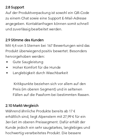
2.8 Support
Auf der Produktverpackung ist sowohl ein QR-Code 
zu einem Chat sowie eine Support E-Mail-Adresse 
angegeben. Kontaktanfragen können somit schnell 
und zuverlässig bearbeitet werden.
2.9 Stimme des Kunden
Mit 4,4 von 5 Sternen bei 167 Bewertungen wird das 
Produkt überwiegend positiv bewertet. Besonders 
hervorgehoben werden:
Gute Saugleistung
Hoher Komfort für die Hunde
Langlebigkeit durch Waschbarkeit
 Kritikpunkte beziehen sich vor allem auf den 
Preis (im oberen Segment) und in seltenen 
Fällen auf die Passform bei bestimmten Rassen.
2.10 Markt-Vergleich
Während ähnliche Produkte bereits ab 17 € 
erhältlich sind, liegt Alpenstern mit 27,99 € für ein 
3er-Set im oberen Preissegment. Dafür erhält der 
Kunde jedoch ein sehr saugstarkes, langlebiges und 
hochwertig verarbeitetes Produkt. Die bessere 