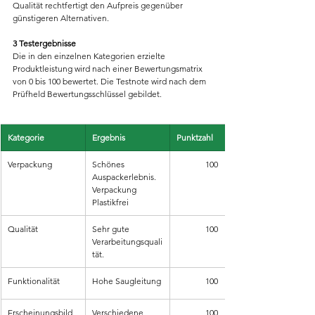
Qualität rechtfertigt den Aufpreis gegenüber 
günstigeren Alternativen.
3 Testergebnisse
Die in den einzelnen Kategorien erzielte 
Produktleistung wird nach einer Bewertungsmatrix 
von 0 bis 100 bewertet. Die Testnote wird nach dem 
Prüfheld Bewertungsschlüssel gebildet.
Kategorie
Ergebnis
Punktzahl
Verpackung
Schönes 
100
Auspackerlebnis. 
Verpackung 
Plastikfrei
Qualität
Sehr gute 
100
Verarbeitungsquali
tät.
Funktionalität
Hohe Saugleitung
100
Erscheinungsbild
Verschiedene 
100