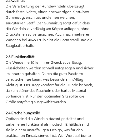
2.2 Qualität
Die Verarbeitung der Hundewindeln überzeugt 
durch feste Nähte, einen hochwertigen Klett- bzw. 
Gummizugverschluss und einen weichen, 
saugstarken Stoff. Der Gummizug sorgt dafür, dass 
die Windeln zuverlässig am Körper anliegen, ohne 
Druckstellen zu verursachen. Auch nach mehreren 
Wäschen bei 40–60 °C bleibt die Form stabil und die 
Saugkraft erhalten.
2.3 Funktionalität
Die Windeln erfüllen ihren Zweck zuverlässig: 
Flüssigkeiten werden schnell aufgesogen und sicher 
im Inneren gehalten. Durch die gute Passform 
verrutschen sie kaum, was besonders im Alltag 
wichtig ist. Der Tragekomfort für die Hunde ist hoch, 
da kein störendes Rascheln oder hartes Material 
vorhanden ist. Für den optimalen Sitz sollte die 
Größe sorgfältig ausgewählt werden.
2.4 Erscheinungsbild
Optisch sind die Windeln dezent gestaltet und 
wirken eher funktional als modisch. Erhältlich sind 
sie in einem unauffälligen Design, was für den 
praktischen Einsatz sinnvoll ist. Wer Wert auf bunte 