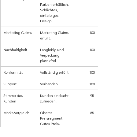
Farben erhältlich. 
Schlichtes, 
einfarbiges 
Design.
Marketing Claims
Marketing Claims 
100
erfüllt.
Nachhaltigkeit
Langlebig und 
100
Verpackung 
plastikfrei
Konformität
Vollständig erfüllt
100
Support
Vorhanden
100
Stimme des 
Kunden sind sehr 
95
Kunden
zufrieden.
Markt-Vergleich
Oberes 
85
Preissegment. 
Gutes Preis-
Leistungs-
Verhältnis.