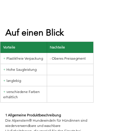
Auf einen Blick
Vorteile
Nachteile
+
 Plastikfreie Verpackung
-
 Oberes Preissegment
+
 Hohe Saugleistung
+
 langlebig
+
 verschiedene Farben 
erhältlich
1 Allgemeine Produktbeschreibung
Die Alpenstern® Hundewindeln für Hündinnen sind 
wiederverwendbare und waschbare 
Läufigkeitshosen, die speziell für den Einsatz bei 