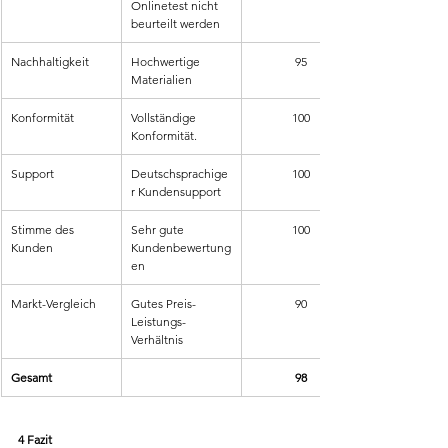
Onlinetest nicht 
beurteilt werden
Nachhaltigkeit
Hochwertige 
95
Materialien
Konformität
Vollständige 
100
Konformität.
Support
Deutschsprachige
100
r Kundensupport
Stimme des 
Sehr gute 
100
Kunden
Kundenbewertung
en
Markt-Vergleich
Gutes Preis-
90
Leistungs-
Verhältnis
Gesamt
98
4 Fazit