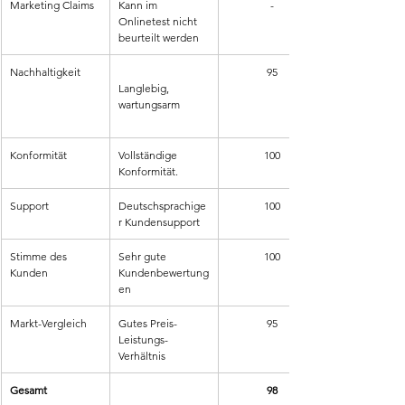
Marketing Claims
Kann im 
-
Onlinetest nicht 
beurteilt werden
Nachhaltigkeit
95
Langlebig, 
wartungsarm
Konformität
Vollständige 
100
Konformität.
Support
Deutschsprachige
100
r Kundensupport
Stimme des 
Sehr gute 
100
Kunden
Kundenbewertung
en
Markt-Vergleich
Gutes Preis-
95
Leistungs-
Verhältnis
Gesamt
98