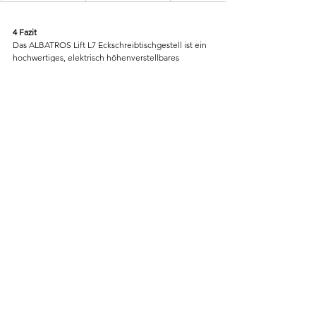
4 Fazit
Das ALBATROS Lift L7 Eckschreibtischgestell ist ein 
hochwertiges, elektrisch höhenverstellbares 
Tischgestell für L-Form-Tischplatten. Die 
Kombination aus stufenloser Höhen-, Breiten- und 
Winkelverstellung, leisen, kraftvollen Motoren, 
Memory-Funktion und Anti-Kollisionssensor sorgt 
für ergonomisches und komfortables Arbeiten. Die 
massive Stahlkonstruktion bietet maximale Stabilität, 
auch bei voller Belastung von 120 kg. Montage, 
Bedienung und Verarbeitung überzeugen, wodurch 
der Lift L7 ein erstklassiges Preis-Leistungs-
Verhältnis für anspruchsvolle Home-Office-, Büro- 
oder Gaming-Setups bietet.
Alle ansehen
Aktuelle Beiträge