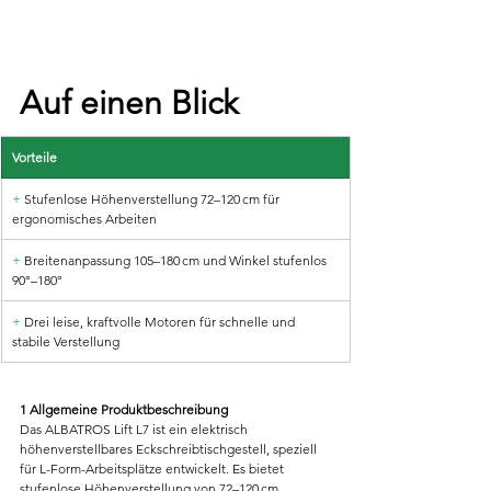
Auf einen Blick
Vorteile
+
 Stufenlose Höhenverstellung 72–120 cm für 
ergonomisches Arbeiten
+
 Breitenanpassung 105–180 cm und Winkel stufenlos 
90°–180°
+ 
Drei leise, kraftvolle Motoren für schnelle und 
stabile Verstellung
1 Allgemeine Produktbeschreibung
Das ALBATROS Lift L7 ist ein elektrisch 
höhenverstellbares Eckschreibtischgestell, speziell 
für L-Form-Arbeitsplätze entwickelt. Es bietet 
stufenlose Höhenverstellung von 72–120 cm, 