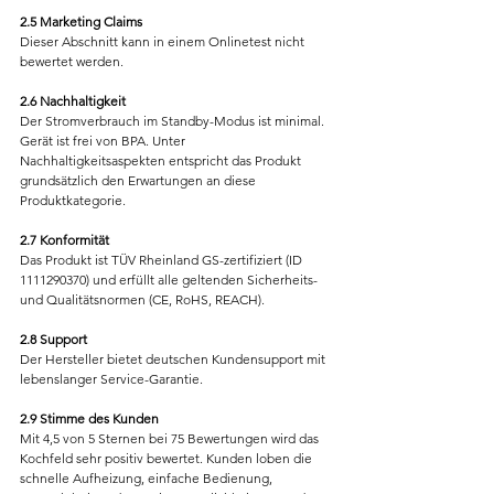
2.5 Marketing Claims
Dieser Abschnitt kann in einem Onlinetest nicht 
bewertet werden.
2.6 Nachhaltigkeit
Der Stromverbrauch im Standby-Modus ist minimal. 
Gerät ist frei von BPA. Unter 
Nachhaltigkeitsaspekten entspricht das Produkt 
grundsätzlich den Erwartungen an diese 
Produktkategorie.
2.7 Konformität
Das Produkt ist TÜV Rheinland GS-zertifiziert (ID 
1111290370) und erfüllt alle geltenden Sicherheits- 
und Qualitätsnormen (CE, RoHS, REACH).
2.8 Support
Der Hersteller bietet deutschen Kundensupport mit 
lebenslanger Service-Garantie.
2.9 Stimme des Kunden
Mit 4,5 von 5 Sternen bei 75 Bewertungen wird das 
Kochfeld sehr positiv bewertet. Kunden loben die 
schnelle Aufheizung, einfache Bedienung, 