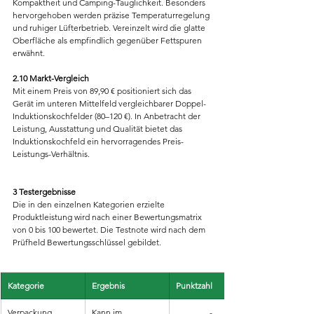
Kompaktheit und Camping-Tauglichkeit. Besonders 
hervorgehoben werden präzise Temperaturregelung 
und ruhiger Lüfterbetrieb. Vereinzelt wird die glatte 
Oberfläche als empfindlich gegenüber Fettspuren 
erwähnt.
2.10 Markt-Vergleich
Mit einem Preis von 89,90 € positioniert sich das 
Gerät im unteren Mittelfeld vergleichbarer Doppel-
Induktionskochfelder (80–120 €). In Anbetracht der 
Leistung, Ausstattung und Qualität bietet das 
Induktionskochfeld ein hervorragendes Preis-
Leistungs-Verhältnis.
3 Testergebnisse
Die in den einzelnen Kategorien erzielte 
Produktleistung wird nach einer Bewertungsmatrix 
von 0 bis 100 bewertet. Die Testnote wird nach dem 
Prüfheld Bewertungsschlüssel gebildet.
Kategorie
Ergebnis
Punktzahl
Verpackung
Kann im 
-