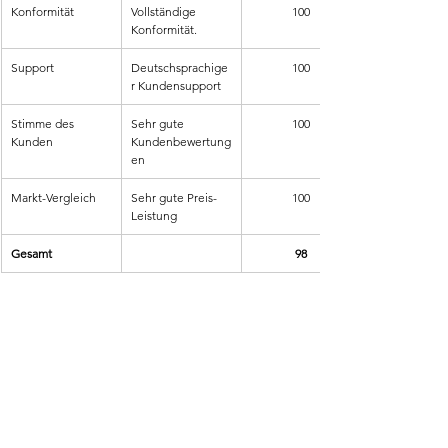
Konformität
Vollständige 
100
Konformität.
Support
Deutschsprachige
100
r Kundensupport
Stimme des 
Sehr gute 
100
Kunden
Kundenbewertung
en
Markt-Vergleich
Sehr gute Preis-
100
Leistung
Gesamt
98
4 Fazit
Das Sommertal Induktionskochfeld 2 Platten 
überzeugt mit Leistung, Präzision und Mobilität. Es 
kombiniert schnelles, energieeffizientes Kochen mit 
einem modernen Slim-Design und intuitiver Touch-
Bedienung. Die TÜV-geprüfte Sicherheit, die 
flexible Temperatursteuerung bis 240 °C und die 