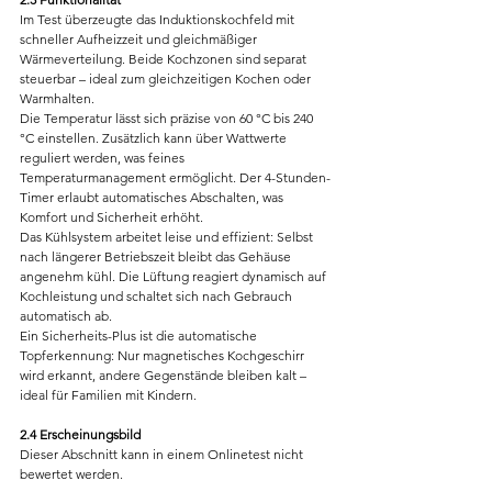
Im Test überzeugte das Induktionskochfeld mit 
schneller Aufheizzeit und gleichmäßiger 
Wärmeverteilung. Beide Kochzonen sind separat 
steuerbar – ideal zum gleichzeitigen Kochen oder 
Warmhalten.
Die Temperatur lässt sich präzise von 60 °C bis 240 
°C einstellen. Zusätzlich kann über Wattwerte 
reguliert werden, was feines 
Temperaturmanagement ermöglicht. Der 4-Stunden-
Timer erlaubt automatisches Abschalten, was 
Komfort und Sicherheit erhöht.
Das Kühlsystem arbeitet leise und effizient: Selbst 
nach längerer Betriebszeit bleibt das Gehäuse 
angenehm kühl. Die Lüftung reagiert dynamisch auf 
Kochleistung und schaltet sich nach Gebrauch 
automatisch ab.
Ein Sicherheits-Plus ist die automatische 
Topferkennung: Nur magnetisches Kochgeschirr 
wird erkannt, andere Gegenstände bleiben kalt – 
ideal für Familien mit Kindern.
2.4 Erscheinungsbild
Dieser Abschnitt kann in einem Onlinetest nicht 
bewertet werden.