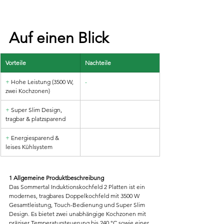
Auf einen Blick
Vorteile
Nachteile
+
 Hohe Leistung (3500 W, 
-
zwei Kochzonen)
+
 Super Slim Design, 
tragbar & platzsparend
+ 
Energiesparend & 
leises Kühlsystem
1 Allgemeine Produktbeschreibung
Das Sommertal Induktionskochfeld 2 Platten ist ein 
modernes, tragbares Doppelkochfeld mit 3500 W 
Gesamtleistung, Touch-Bedienung und Super Slim 
Design. Es bietet zwei unabhängige Kochzonen mit 
präziser Temperatursteuerung bis 240 °C sowie einer 