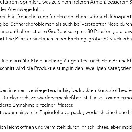
uftstrom optimiert, was zu einem freieren Atmen, besserem Sc
der Atemwege führt.
frei, hautfreundlich und für den täglichen Gebrauch konzipiert.
bei Schnarchproblemen als auch bei verstopfter Nase durch
fang enthalten ist eine Großpackung mit 80 Pflastern, die jewei
nd. Die Pflaster sind auch in der Packungsgröße 30 Stück erhäl
einem ausführlichen und sorgfältigen Test nach dem Prüfheld 
schnitt wird die Produktleistung in den jeweiligen Kategorien
en in einem versiegelten, farbig bedruckten Kunststoffbeutel 
 Druckverschluss wiederverschließbar ist. Diese Lösung ermög
erte Entnahme einzelner Pflaster.
t zudem einzeln in Papierfolie verpackt, wodurch eine hohe H
ich leicht öffnen und vermittelt durch ihr schlichtes, aber mo