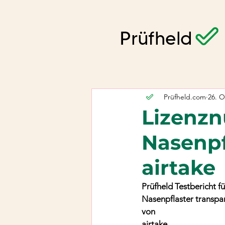
Prüfheld.com
26. O
Lizenzn
Nasenpf
airtake
Prüfheld Testbericht fü
Nasenpflaster transpa
von
airtake