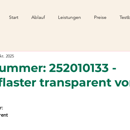
Start
Ablauf
Leistungen
Preise
Test
kt. 2025
ummer: 252010133 -
laster transparent v
r:
rent