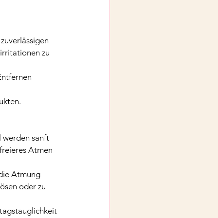
 zuverlässigen 
rritationen zu 
Entfernen 
ukten.
l werden sanft 
freieres Atmen 
 die Atmung 
lösen oder zu 
tagstauglichkeit 