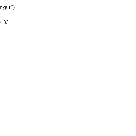
r gut“)
0133