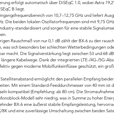
erung erfolgt automatisch über DiSEqC 1.0, wobei Astra 19,2
SEqC B liegt.
ingangsfrequenzbereich von 10,7–12,75 GHz und liefert Aus
. Die beiden lokalen Oszillatorfrequenzen sind mit 9,75 GH
ndustry-standardisiert und sorgen für eine stabile Signalumset
nen.
rigen Rauschmaß von nur 0,1 dB zählt der BX-6 zu den rausc
e, was sich besonders bei schlechten Wetterbedingungen od
r macht. Die Signalverstärkung liegt zwischen 53 und 68 dB 
h längere Kabelwege. Dank der integrierten LTE-/4G-/5G-Abs
ektiv gegen moderne Mobilfunkeinflüsse geschützt, ein großer
-Satellitenabstand ermöglicht den parallelen Empfang beider 
beiten. Mit einem Standard-Feeddurchmesser von 40 mm ist de
seln kompatibel (Empfehlung: ab 80 cm). Die Stromaufnahme 
onoblock-Modell sehr niedrig, was in Summe zu hoher Energie
Zehnder BX-6 eine äußerst stabile Empfangsleistung, hervorr
/8K und eine zuverlässige Umschaltung zwischen beiden Satel