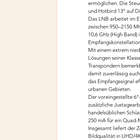
ermöglichen. Die Steu
und Hotbird 13° auf Di
Das LNB arbeitet im E
zwischen 950–2150 MHz
10,6 GHz (High Band) i
Empfangskonstellatio
Mit einem extrem nied
Lösungen seiner Klass
Transpondern bemerkba
damit zuverlässig auc
das Empfangssignal eff
urbanen Gebieten.
Der voreingestellte 6°
zusätzliche Justagear
handelsüblichen Schüs
250 mA für ein Quad-M
Insgesamt liefert der 
Bildqualität in UHD/4K