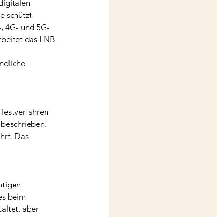
igitalen 
 schützt 
-, 4G- und 5G-
rbeitet das LNB 
ndliche 
Testverfahren 
 beschrieben.
hrt. Das 
htigen 
es beim 
altet, aber 