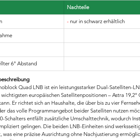
Nachteile
on
-
 nur in schwarz erhältlich
nahme
ellter 6° Abstand
beschreibung
block Quad LNB ist ein leistungsstarker Dual-Satelliten-LN
n wichtigsten europäischen Satellitenpositionen – Astra 19,2°
nn. Er richtet sich an Haushalte, die über bis zu vier Fernseh
r das volle Programmangebot beider Satelliten nutzen möc
0-Schalters entfällt zusätzliche Umschalttechnik, wodurch Inst
liziert gelingen. Die beiden LNB-Einheiten sind werksseitig
, was eine präzise Ausrichtung ohne Nachjustierung ermöglic