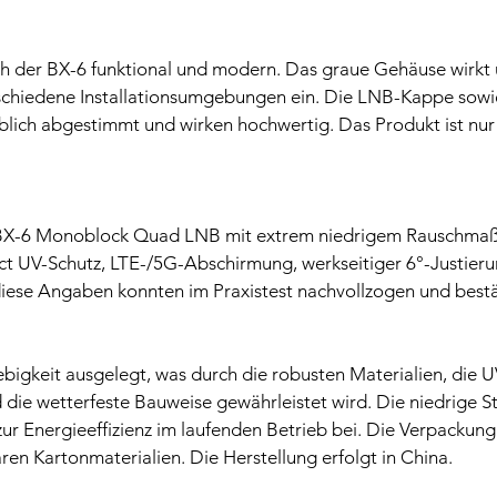
ch der BX-6 funktional und modern. Das graue Gehäuse wirkt u
erschiedene Installationsumgebungen ein. Die LNB-Kappe sowi
blich abgestimmt und wirken hochwertig. Das Produkt ist nur 
BX-6 Monoblock Quad LNB mit extrem niedrigem Rauschmaß (
ct UV-Schutz, LTE-/5G-Abschirmung, werkseitiger 6°-Justieru
 diese Angaben konnten im Praxistest nachvollzogen und best
ebigkeit ausgelegt, was durch die robusten Materialien, die U
 die wetterfeste Bauweise gewährleistet wird. Die niedrige
ur Energieeffizienz im laufenden Betrieb bei. Die Verpackung
aren Kartonmaterialien. Die Herstellung erfolgt in China.