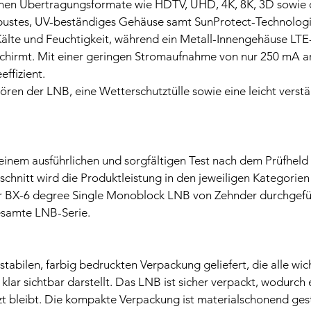
rnen Übertragungsformate wie HDTV, UHD, 4K, 8K, 3D sowie d
ustes, UV-beständiges Gehäuse samt SunProtect-Technologie
 Kälte und Feuchtigkeit, während ein Metall-Innengehäuse LTE
schirmt. Mit einer geringen Stromaufnahme von nur 250 mA a
ffizient.
en der LNB, eine Wetterschutztülle sowie eine leicht verstä
einem ausführlichen und sorgfältigen Test nach dem Prüfheld 
schnitt wird die Produktleistung in den jeweiligen Kategorien
r BX-6 degree Single Monoblock LNB von Zehnder durchgefü
gesamte LNB-Serie.
stabilen, farbig bedruckten Verpackung geliefert, die alle wic
lar sichtbar darstellt. Das LNB ist sicher verpackt, wodurch 
t bleibt. Die kompakte Verpackung ist materialschonend gest