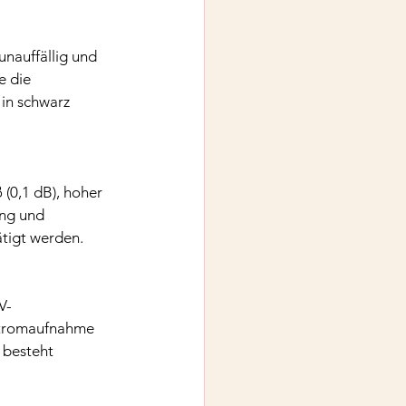
nauffällig und 
e die 
in schwarz 
0,1 dB), hoher 
ng und 
ätigt werden.
V-
 Stromaufnahme 
 besteht 