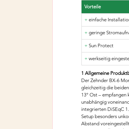
Vorteile
+
 einfache Installati
+
 geringe Stromauf
+ 
Sun Protect
+ 
werkseitig eingest
1 Allgemeine Produkt
Der Zehnder BX-6 Mono
gleichzeitig die beide
13° Ost – empfangen ka
unabhängig voneinande
integrierten DiSEqC 1.
Setup besonders unkomp
Abstand voreingestellt