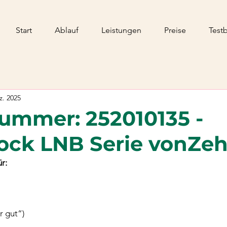
Start
Ablauf
Leistungen
Preise
Test
z. 2025
ummer: 252010135 -
ock LNB Serie vonZe
ür:
r gut“)