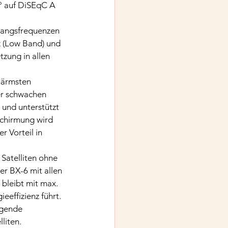
° auf DiSEqC A 
gangsfrequenzen 
z (Low Band) und 
zung in allen 
härmsten 
er schwachen 
und unterstützt 
chirmung wird 
 Vorteil in 
Satelliten ohne 
r BX-6 mit allen 
bleibt mit max. 
effizienz führt.
agende 
liten.