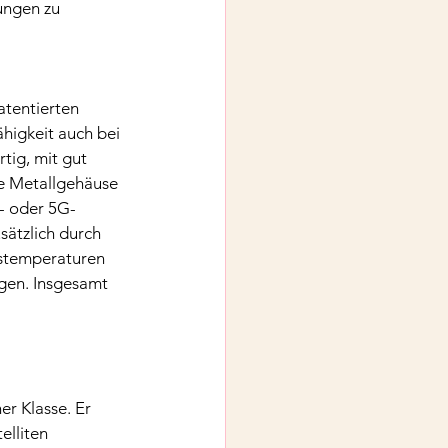
ungen zu 
atentierten 
higkeit auch bei 
tig, mit gut 
e Metallgehäuse 
G- oder 5G-
sätzlich durch 
gstemperaturen 
gen. Insgesamt 
r Klasse. Er 
elliten 