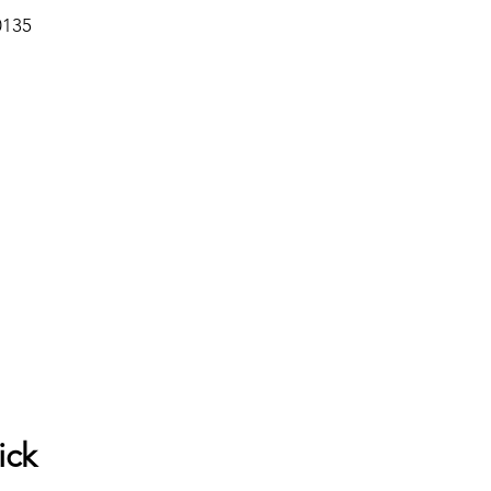
0135
ick