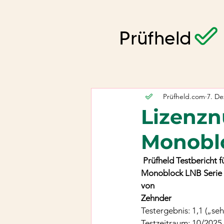
Prüfheld.com
7. De
Lizenzn
Monobl
 Prüfheld Testbericht f
Monoblock LNB Serie
von
Zehnder
Testergebnis: 1,1 („seh
Testzeitraum: 10/2025