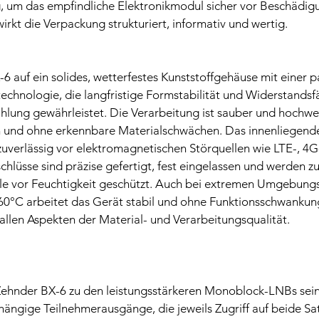
 um das empfindliche Elektronikmodul sicher vor Beschädig
rkt die Verpackung strukturiert, informativ und wertig.
6 auf ein solides, wetterfestes Kunststoffgehäuse mit einer p
chnologie, die langfristige Formstabilität und Widerstandsfä
hlung gewährleistet. Die Verarbeitung ist sauber und hochwer
 und ohne erkennbare Materialschwächen. Das innenliegend
 zuverlässig vor elektromagnetischen Störquellen wie LTE-, 4
hlüsse sind präzise gefertigt, fest eingelassen und werden zu
lle vor Feuchtigkeit geschützt. Auch bei extremen Umgebun
0°C arbeitet das Gerät stabil und ohne Funktionsschwankun
allen Aspekten der Material- und Verarbeitungsqualität.
Zehnder BX-6 zu den leistungsstärkeren Monoblock-LNBs seine
hängige Teilnehmerausgänge, die jeweils Zugriff auf beide Sat