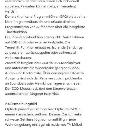
verständlich. Senderlisten lassen sich individuell 
sortieren, Favoriten können bequem angelegt 
werden.
Der elektronische Programmführer (EPG) bietet eine 
klare Programmübersicht und erlaubt direktes 
Programmieren von Aufnahmen über die integrierte 
Timerfunktion.
Die PVR-Ready-Funktion ermöglicht TV-Aufnahmen 
auf USB-Stick oder externe Festplatte. Die 
Timeshift-Funktion erlaubt es, laufende Sendungen 
zu pausieren, zurückzuspulen oder zeitversetzt 
weiterzuschauen.
Zusätzlich fungiert der C200 als USB-Mediaplayer 
und unterstützt die Wiedergabe gängiger Video-, 
Audio- und Bildformate. Über den digitalen Koaxial-
Ausgang lässt sich der Receiver zudem problemlos 
an Soundbars oder Heimkinoanlagen anschließen. 
Der ECO-Modus reduziert den Stromverbrauch 
automatisch bei längerer Inaktivität.
2.4 Erscheinungsbild
Optisch präsentiert sich der Red Opticum C200 in 
einem klassischen, zeitlosen Design. Das schlanke, 
schwarze Gehäuse fügt sich unauffällig in jede 
Wohnumgebung ein, egal ob modernes TV-Möbel 