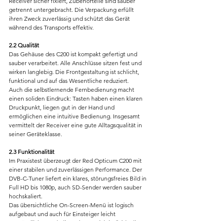
Receiver sicher fixiert, Zubehörteile sind sauber 
getrennt untergebracht. Die Verpackung erfüllt 
ihren Zweck zuverlässig und schützt das Gerät 
während des Transports effektiv.
2.2 Qualität
Das Gehäuse des C200 ist kompakt gefertigt und 
sauber verarbeitet. Alle Anschlüsse sitzen fest und 
wirken langlebig. Die Frontgestaltung ist schlicht, 
funktional und auf das Wesentliche reduziert.
Auch die selbstlernende Fernbedienung macht 
einen soliden Eindruck: Tasten haben einen klaren 
Druckpunkt, liegen gut in der Hand und 
ermöglichen eine intuitive Bedienung. Insgesamt 
vermittelt der Receiver eine gute Alltagsqualität in 
seiner Geräteklasse.
2.3 Funktionalität
Im Praxistest überzeugt der Red Opticum C200 mit 
einer stabilen und zuverlässigen Performance. Der 
DVB-C-Tuner liefert ein klares, störungsfreies Bild in 
Full HD bis 1080p, auch SD-Sender werden sauber 
hochskaliert.
Das übersichtliche On-Screen-Menü ist logisch 
aufgebaut und auch für Einsteiger leicht 