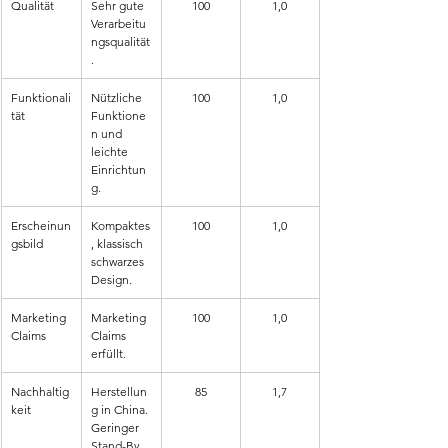
Qualität
Sehr gute 
100
1,0
Verarbeitu
ngsqualität
.
Funktionali
Nützliche 
100
1,0
tät
Funktione
n und 
leichte 
Einrichtun
g.
Erscheinun
Kompaktes
100
1,0
gsbild
, klassisch 
schwarzes 
Design.
Marketing 
Marketing 
100
1,0
Claims
Claims 
erfüllt.
Nachhaltig
Herstellun
85
1,7
keit
g in China. 
Geringer 
Stand-By 