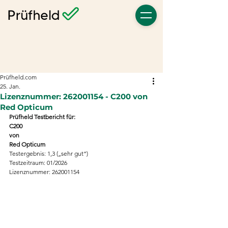
Prüfheld.com
25. Jan.
Lizenznummer: 262001154 - C200 von
Red Opticum
Prüfheld Testbericht für:
C200
von
Red Opticum
Testergebnis: 1,3 („sehr gut“)
Testzeitraum: 01/2026
Lizenznummer: 262001154