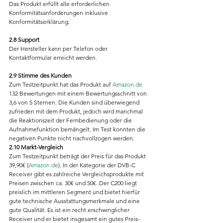
Das Produkt erfüllt alle erforderlichen 
Konformitätsanforderungen inklusive 
Konformitätserklärung.
2.8 Support
Der Hersteller kann per Telefon oder 
Kontaktformular erreicht werden.
2.9 Stimme des Kunden
Zum Testzeitpunkt hat das Produkt auf 
Amazon.de
132 Bewertungen mit einem Bewertungsschnitt von 
3,6 von 5 Sternen. Die Kunden sind überwiegend 
zufrieden mit dem Produkt, jedoch wird manchmal 
die Reaktionszeit der Fernbedienung oder die 
Aufnahmefunktion bemängelt. Im Test konnten die 
negativen Punkte nicht nachvollzogen werden.
2.10 Markt-Vergleich
Zum Testzeitpunkt beträgt der Preis für das Produkt 
39,90€ (
Amazon.de
). In der Kategorie der DVB-C 
Receiver gibt es zahlreiche Vergleichsprodukte mit 
Preisen zwischen ca. 30€ und 50€. Der C200 liegt 
preislich im mittleren Segment und bietet hierfür 
gute technische Ausstattungsmerkmale und eine 
gute Qualität. Es ist ein recht erschwinglicher 
Receiver und er bietet insgesamt ein gutes Preis-