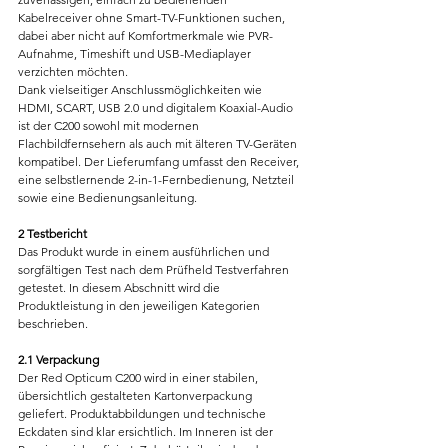
Kabelreceiver ohne Smart-TV-Funktionen suchen, 
dabei aber nicht auf Komfortmerkmale wie PVR-
Aufnahme, Timeshift und USB-Mediaplayer 
verzichten möchten.
Dank vielseitiger Anschlussmöglichkeiten wie 
HDMI, SCART, USB 2.0 und digitalem Koaxial-Audio 
ist der C200 sowohl mit modernen 
Flachbildfernsehern als auch mit älteren TV-Geräten 
kompatibel. Der Lieferumfang umfasst den Receiver, 
eine selbstlernende 2-in-1-Fernbedienung, Netzteil 
sowie eine Bedienungsanleitung.
2 Testbericht
Das Produkt wurde in einem ausführlichen und 
sorgfältigen Test nach dem Prüfheld Testverfahren 
getestet. In diesem Abschnitt wird die 
Produktleistung in den jeweiligen Kategorien 
beschrieben.
2.1 Verpackung
Der Red Opticum C200 wird in einer stabilen, 
übersichtlich gestalteten Kartonverpackung 
geliefert. Produktabbildungen und technische 
Eckdaten sind klar ersichtlich. Im Inneren ist der 