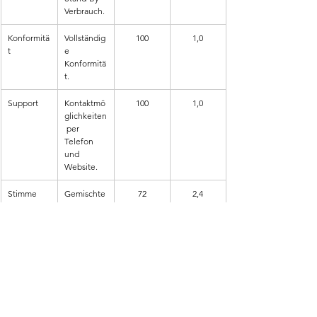
Verbrauch.
Konformitä
Vollständig
100
1,0
t
e 
Konformitä
t.
Support
Kontaktmö
100
1,0
glichkeiten
 per 
Telefon 
und 
Website.
Stimme 
Gemischte
72
2,4
des 
s 
Kunden
Kundenfee
dback.
Markt-
Gutes 
86
1,7
Vergleich
Preis-
Leistungs-
Verhältnis.