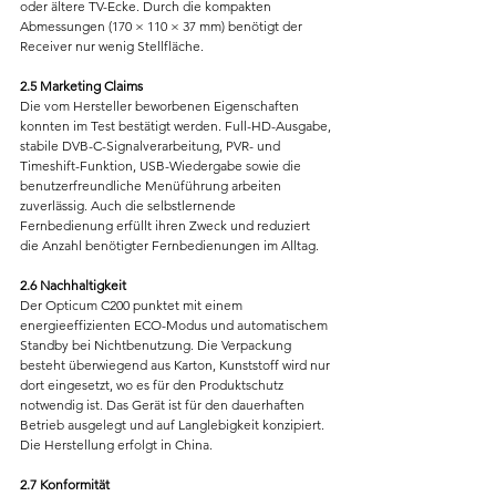
oder ältere TV-Ecke. Durch die kompakten 
Abmessungen (170 × 110 × 37 mm) benötigt der 
Receiver nur wenig Stellfläche.
2.5 Marketing Claims
Die vom Hersteller beworbenen Eigenschaften 
konnten im Test bestätigt werden. Full-HD-Ausgabe, 
stabile DVB-C-Signalverarbeitung, PVR- und 
Timeshift-Funktion, USB-Wiedergabe sowie die 
benutzerfreundliche Menüführung arbeiten 
zuverlässig. Auch die selbstlernende 
Fernbedienung erfüllt ihren Zweck und reduziert 
die Anzahl benötigter Fernbedienungen im Alltag.
2.6 Nachhaltigkeit
Der Opticum C200 punktet mit einem 
energieeffizienten ECO-Modus und automatischem 
Standby bei Nichtbenutzung. Die Verpackung 
besteht überwiegend aus Karton, Kunststoff wird nur 
dort eingesetzt, wo es für den Produktschutz 
notwendig ist. Das Gerät ist für den dauerhaften 
Betrieb ausgelegt und auf Langlebigkeit konzipiert. 
Die Herstellung erfolgt in China.
2.7 Konformität