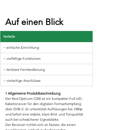
Auf einen Blick
Vorteile
+
 einfache Einrichtung
+
 vielfältige Funktionen
+ 
lernbare Fernbedienung
+ 
vielseitige Anschlüsse
1 Allgemeine Produktbeschreibung
Der Red Opticum C200 ist ein kompakter Full-HD-
Kabelreceiver für den digitalen Fernsehempfang 
über DVB-C. Er unterstützt Auflösungen bis 1080p 
und liefert eine stabile, klare Bild- und Tonqualität 
auch bei schwächerer Signalstärke.
Der Receiver richtet sich an Nutzer, die einen 
zuverlässigen, einfach zu bedienenden 