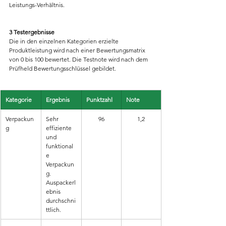
Leistungs-Verhältnis.
3 Testergebnisse
Die in den einzelnen Kategorien erzielte 
Produktleistung wird nach einer Bewertungsmatrix 
von 0 bis 100 bewertet. Die Testnote wird nach dem 
Prüfheld Bewertungsschlüssel gebildet.
Kategorie
Ergebnis
Punktzahl
Note
Verpackun
Sehr 
96
1,2
g
effiziente 
und 
funktional
e 
Verpackun
g. 
Auspackerl
ebnis 
durchschni
ttlich.