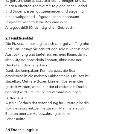
ist geruchsneutral, lässt sich leicht reinigen und ist 
für den direkten Kontakt mit Teig geeignet. Deckel 
und Boden passen gut zueinander und sorgen für 
einen weitgehend luftgeschützten Innenraum. 
Insgesamt vermittelt die Box eine gute 
Alltagsqualität für den täglichen Gebrauch.
2.3 Funktionalität
Die Pizzaballenbox eignet sich sehr gut zur Teigruhe 
und Gärführung: Sie schützt den Teig zuverlässig vor 
Austrocknung und bietet ausreichend Raum, damit 
sich Gärgase entwickeln können, ohne dass der 
Deckel auf den Teig drückt.
Dank des kompakten Formats passt die Box 
problemlos in die meisten Kühlschränke. Die Box ist 
stapelbar: Mehrere Boxen können übereinander 
gestellt werden, wobei nur der obersten ein Deckel 
benötigt wird, um Staub und Verunreinigungen 
fernzuhalten.
Auch außerhalb der Verwendung für Pizzateig ist die 
Box vielseitig nutzbar – etwa zum Marinieren von 
Zutaten oder zur Aufbewahrung anderer 
Lebensmittel.
2.4 Erscheinungsbild