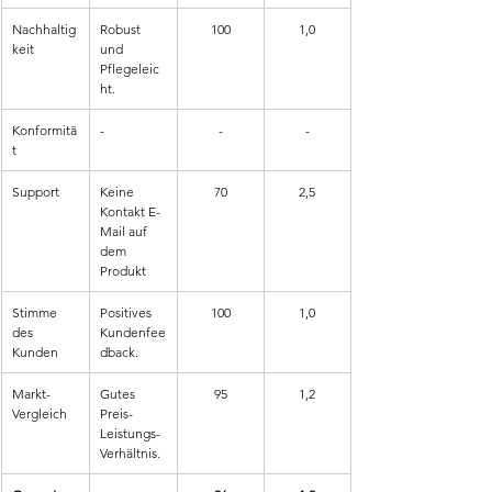
Nachhaltig
Robust 
100
1,0
keit
und 
Pflegeleic
ht.
Konformitä
-
-
-
t
Support
Keine 
70
2,5
Kontakt E-
Mail auf 
dem 
Produkt
Stimme 
Positives 
100
1,0
des 
Kundenfee
Kunden
dback.
Markt-
Gutes 
95
1,2
Vergleich
Preis-
Leistungs-
Verhältnis.