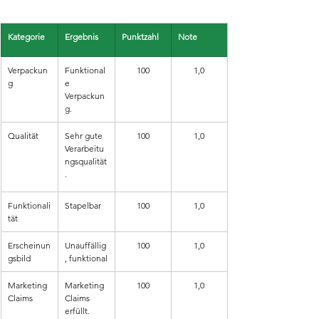
Kategorie
Ergebnis
Punktzahl
Note
Verpackun
Funktional
100
1,0
g
e 
Verpackun
g.
Qualität
Sehr gute 
100
1,0
Verarbeitu
ngsqualität
.
Funktionali
Stapelbar
100
1,0
tät
Erscheinun
Unauffällig
100
1,0
gsbild
, funktional
Marketing 
Marketing 
100
1,0
Claims
Claims 
erfüllt.