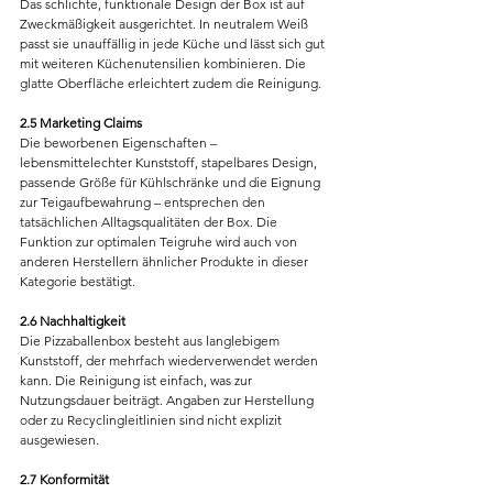
Das schlichte, funktionale Design der Box ist auf 
Zweckmäßigkeit ausgerichtet. In neutralem Weiß 
passt sie unauffällig in jede Küche und lässt sich gut 
mit weiteren Küchenutensilien kombinieren. Die 
glatte Oberfläche erleichtert zudem die Reinigung.
2.5 Marketing Claims
Die beworbenen Eigenschaften – 
lebensmittelechter Kunststoff, stapelbares Design, 
passende Größe für Kühlschränke und die Eignung 
zur Teigaufbewahrung – entsprechen den 
tatsächlichen Alltagsqualitäten der Box. Die 
Funktion zur optimalen Teigruhe wird auch von 
anderen Herstellern ähnlicher Produkte in dieser 
Kategorie bestätigt.
2.6 Nachhaltigkeit
Die Pizzaballenbox besteht aus langlebigem 
Kunststoff, der mehrfach wiederverwendet werden 
kann. Die Reinigung ist einfach, was zur 
Nutzungsdauer beiträgt. Angaben zur Herstellung 
oder zu Recyclingleitlinien sind nicht explizit 
ausgewiesen.
2.7 Konformität