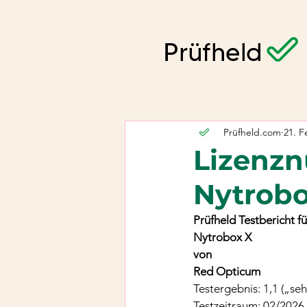
Prüfheld.com
21. F
Lizenzn
Nytrobo
Prüfheld Testbericht fü
Nytrobox X
von
Red Opticum
Testergebnis: 1,1 („seh
Testzeitraum: 02/2026