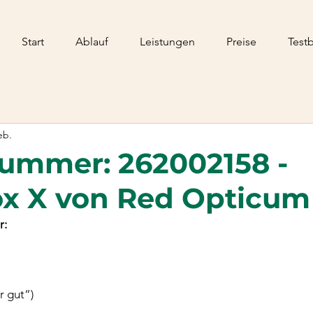
Start
Ablauf
Leistungen
Preise
Test
eb.
ummer: 262002158 -
x X von Red Opticum
r:
r gut“)