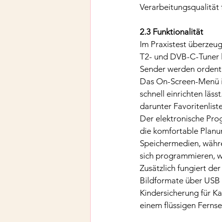
Verarbeitungsqualität
2.3 Funktionalität
Im Praxistest überzeug
T2- und DVB-C-Tuner li
Sender werden ordentl
Das On-Screen-Menü is
schnell einrichten läs
darunter Favoritenlist
Der elektronische Prog
die komfortable Plan
Speichermedien, währen
sich programmieren, wa
Zusätzlich fungiert de
Bildformate über USB 2
Kindersicherung für K
einem flüssigen Fernse