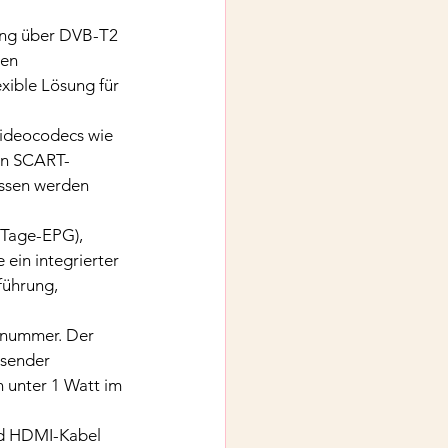
ang über DVB-T2 
en 
xible Lösung für 
Videocodecs wie 
en SCART-
ssen werden 
-Tage-EPG), 
 ein integrierter 
ührung, 
alnummer. Der 
osender 
 unter 1 Watt im 
und HDMI-Kabel 