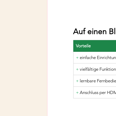
Auf einen Bl
Vorteile
+
 einfache Einrichtu
+
 vielfältige Funktio
+ 
lernbare Fernbedi
+ 
Anschluss per HDM