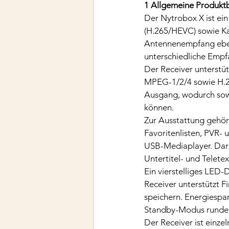
1 Allgemeine Produkt
Der Nytrobox X ist ei
(H.265/HEVC) sowie Kab
Antennenempfang ebens
unterschiedliche Empf
Der Receiver unterstü
MPEG-1/2/4 sowie H.2
Ausgang, wodurch sow
können.
Zur Ausstattung gehör
Favoritenlisten, PVR- 
USB-Mediaplayer. Darü
Untertitel- und Telete
Ein vierstelliges LED-
Receiver unterstützt 
speichern. Energiespa
Standby-Modus runde
Der Receiver ist einze