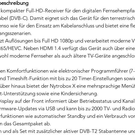
beschreibung
n kompakter Full-HD-Receiver für den digitalen Fernsehempf
el (DVB-C). Damit eignet sich das Gerät für den terrestrisch
o wie für den Einsatz am Kabelanschluss und bietet eine fle
angsszenarien.
tzt Auflösungen bis Full HD 1080p und verarbeitet moderne 
65/HEVC. Neben HDMI 1.4 verfügt das Gerät auch über ein
ohl moderne Fernseher als auch ältere TV-Geräte angeschlo
en Komfortfunktionen wie elektronischer Programmführer (7
und Timeshift-Funktion mit bis zu 20 Timer-Einstellungen sowie
ber hinaus bietet der Nytrobox X eine mehrsprachige Menüf
xt-Unterstützung sowie eine Kindersicherung.
Display auf der Front informiert über Betriebsstatus und Kan
Firmware-Updates via USB und kann bis zu 2000 TV- und Radi
rfunktionen wie automatischer Standby und ein Verbrauch von
n das Gesamtpaket ab.
ln und als Set mit zusätzlicher aktiver DVB-T2 Stabantenne 