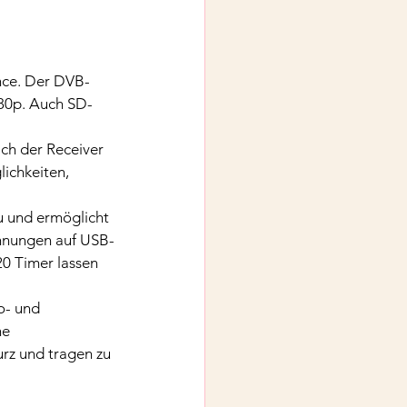
ance. Der DVB-
080p. Auch SD-
ch der Receiver 
ichkeiten, 
u und ermöglicht 
hnungen auf USB-
20 Timer lassen 
o- und 
ne 
rz und tragen zu 