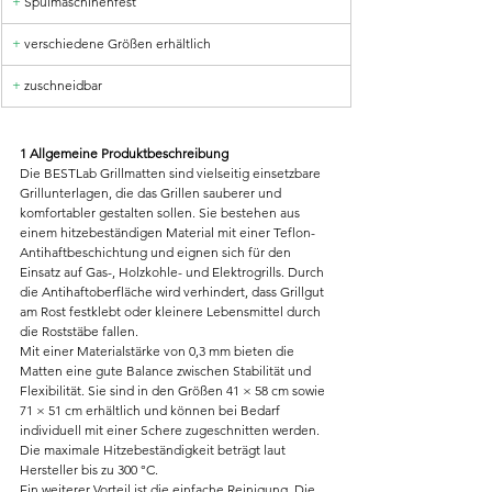
+
 Spülmaschinenfest
+ 
verschiedene Größen erhältlich
+
 zuschneidbar
1 Allgemeine Produktbeschreibung
Die BESTLab Grillmatten sind vielseitig einsetzbare 
Grillunterlagen, die das Grillen sauberer und 
komfortabler gestalten sollen. Sie bestehen aus 
einem hitzebeständigen Material mit einer Teflon-
Antihaftbeschichtung und eignen sich für den 
Einsatz auf Gas-, Holzkohle- und Elektrogrills. Durch 
die Antihaftoberfläche wird verhindert, dass Grillgut 
am Rost festklebt oder kleinere Lebensmittel durch 
die Roststäbe fallen.
Mit einer Materialstärke von 0,3 mm bieten die 
Matten eine gute Balance zwischen Stabilität und 
Flexibilität. Sie sind in den Größen 41 × 58 cm sowie 
71 × 51 cm erhältlich und können bei Bedarf 
individuell mit einer Schere zugeschnitten werden. 
Die maximale Hitzebeständigkeit beträgt laut 
Hersteller bis zu 300 °C.
Ein weiterer Vorteil ist die einfache Reinigung. Die 