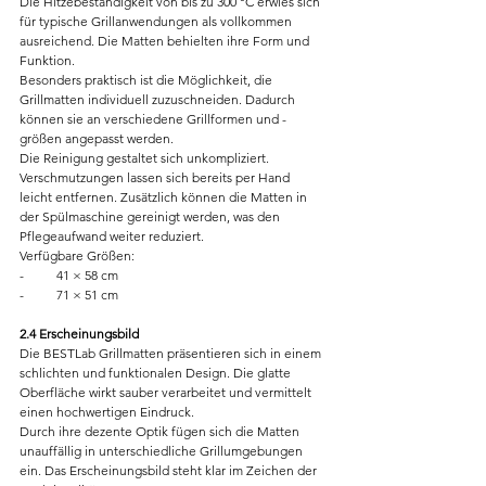
Die Hitzebeständigkeit von bis zu 300 °C erwies sich 
für typische Grillanwendungen als vollkommen 
ausreichend. Die Matten behielten ihre Form und 
Funktion.
Besonders praktisch ist die Möglichkeit, die 
Grillmatten individuell zuzuschneiden. Dadurch 
können sie an verschiedene Grillformen und -
größen angepasst werden.
Die Reinigung gestaltet sich unkompliziert. 
Verschmutzungen lassen sich bereits per Hand 
leicht entfernen. Zusätzlich können die Matten in 
der Spülmaschine gereinigt werden, was den 
Pflegeaufwand weiter reduziert.
Verfügbare Größen:
-          41 × 58 cm
-          71 × 51 cm
2.4 Erscheinungsbild
Die BESTLab Grillmatten präsentieren sich in einem 
schlichten und funktionalen Design. Die glatte 
Oberfläche wirkt sauber verarbeitet und vermittelt 
einen hochwertigen Eindruck.
Durch ihre dezente Optik fügen sich die Matten 
unauffällig in unterschiedliche Grillumgebungen 
ein. Das Erscheinungsbild steht klar im Zeichen der 