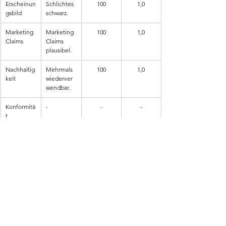
Erscheinun
Schlichtes 
100
1,0
gsbild
schwarz.
Marketing 
Marketing 
100
1,0
Claims
Claims 
plausibel.
Nachhaltig
Mehrmals 
100
1,0
keit
wiederver
wendbar.
Konformitä
-
-
-
t
Support
Alle 
100
1,0
Produktinf
ormatione
n 
vorhanden
.
Stimme 
-
-
-
des 
Kunden