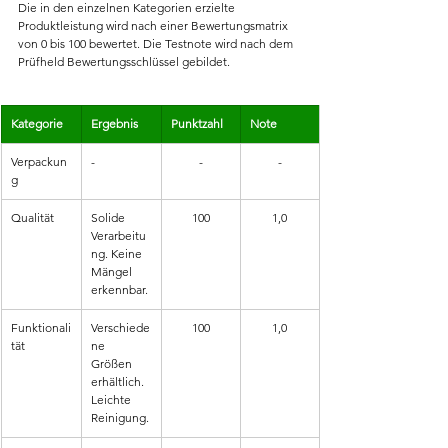
Die in den einzelnen Kategorien erzielte 
Produktleistung wird nach einer Bewertungsmatrix 
von 0 bis 100 bewertet. Die Testnote wird nach dem 
Prüfheld Bewertungsschlüssel gebildet.
Kategorie
Ergebnis
Punktzahl
Note
Verpackun
-
-
-
g
Qualität
Solide 
100
1,0
Verarbeitu
ng. Keine 
Mängel 
erkennbar.
Funktionali
Verschiede
100
1,0
tät
ne 
Größen 
erhältlich. 
Leichte 
Reinigung.