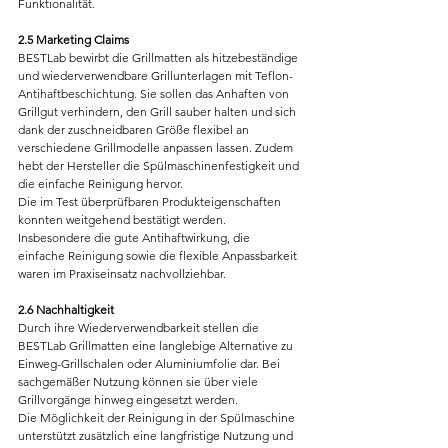
Funktionalität.
2.5 Marketing Claims
BESTLab bewirbt die Grillmatten als hitzebeständige 
und wiederverwendbare Grillunterlagen mit Teflon-
Antihaftbeschichtung. Sie sollen das Anhaften von 
Grillgut verhindern, den Grill sauber halten und sich 
dank der zuschneidbaren Größe flexibel an 
verschiedene Grillmodelle anpassen lassen. Zudem 
hebt der Hersteller die Spülmaschinenfestigkeit und 
die einfache Reinigung hervor.
Die im Test überprüfbaren Produkteigenschaften 
konnten weitgehend bestätigt werden. 
Insbesondere die gute Antihaftwirkung, die 
einfache Reinigung sowie die flexible Anpassbarkeit 
waren im Praxiseinsatz nachvollziehbar.
2.6 Nachhaltigkeit
Durch ihre Wiederverwendbarkeit stellen die 
BESTLab Grillmatten eine langlebige Alternative zu 
Einweg-Grillschalen oder Aluminiumfolie dar. Bei 
sachgemäßer Nutzung können sie über viele 
Grillvorgänge hinweg eingesetzt werden.
Die Möglichkeit der Reinigung in der Spülmaschine 
unterstützt zusätzlich eine langfristige Nutzung und 