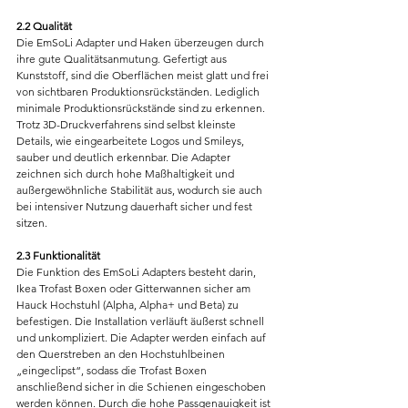
2.2 Qualität
Die EmSoLi Adapter und Haken überzeugen durch 
ihre gute Qualitätsanmutung. Gefertigt aus 
Kunststoff, sind die Oberflächen meist glatt und frei 
von sichtbaren Produktionsrückständen. Lediglich 
minimale Produktionsrückstände sind zu erkennen. 
Trotz 3D-Druckverfahrens sind selbst kleinste 
Details, wie eingearbeitete Logos und Smileys, 
sauber und deutlich erkennbar. Die Adapter 
zeichnen sich durch hohe Maßhaltigkeit und 
außergewöhnliche Stabilität aus, wodurch sie auch 
bei intensiver Nutzung dauerhaft sicher und fest 
sitzen.
2.3 Funktionalität
Die Funktion des EmSoLi Adapters besteht darin, 
Ikea Trofast Boxen oder Gitterwannen sicher am 
Hauck Hochstuhl (Alpha, Alpha+ und Beta) zu 
befestigen. Die Installation verläuft äußerst schnell 
und unkompliziert. Die Adapter werden einfach auf 
den Querstreben an den Hochstuhlbeinen 
„eingeclipst“, sodass die Trofast Boxen 
anschließend sicher in die Schienen eingeschoben 
werden können. Durch die hohe Passgenauigkeit ist 