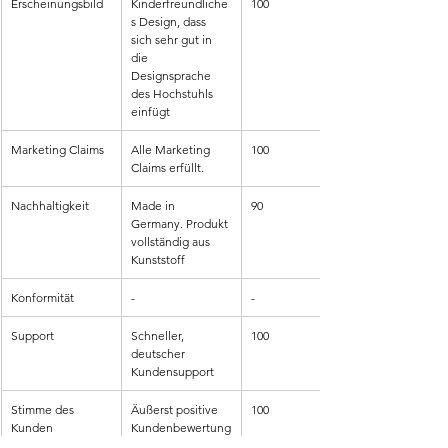
Erscheinungsbild
Kinderfreundliche
100
s Design, dass 
sich sehr gut in 
die 
Designsprache 
des Hochstuhls 
einfügt
Marketing Claims
Alle Marketing 
100
Claims erfüllt.
Nachhaltigkeit
Made in 
90
Germany. Produkt 
vollständig aus 
Kunststoff
Konformität
-
-
Support
Schneller, 
100
deutscher 
Kundensupport
Stimme des 
Äußerst positive 
100
Kunden
Kundenbewertung
en.