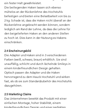
ein fester Halt gewährleistet.
Die beiliegenden Haken lassen sich ebenso 
mühelos an der Rückenlehne des Hochstuhls 
befestigen und bieten eine Belastbarkeit von bis zu 
2 kg. Schade ist, dass die Haken nicht überall an der 
Rückenlehne angebracht werden können, sondern 
lediglich am Rand der Lehne, da dass die Lehne für 
den beigelieferten Haken an den anderen Stellen 
zu hoch ist. Dies kann in der Nutzung es Hakens 
einschränken.
2.4 Erscheinungsbild
Die Adapter und Haken sind in 3 verschiedenen 
Farben (weiß, schwarz, braun) erhältlich. Sie sind 
unauffällig, schlicht und durch lächelnde Smileys in 
einem kinderfreundlichen Design gehalten.
Optisch passen die Adapter und die Haken 
hervorragend zu dem Hauck Hochstuhl und wirken 
fast, als ob sie zum Standardzubehör des Hochstuhls 
dazugehören.
2.5 Marketing Claims
Das Unternehmen bewirbt das Produkt mit einer 
einfachen Montage, hoher Stabilität, einem 
kinderfreundlichen Design und einer perfekten 