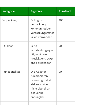
Kategorie
Ergebnis
Punktzahl
Verpackung
Sehr gute 
100
Verpackung, 
keine unnötigen 
Verpackungsmater
ialien verwendet
Qualität
Gute 
90
Verarbeitungsquali
tät, minimale 
Produktionsrückst
ände erkennbar
Funktionalität
Die Adapter 
90
funktionieren 
hervorragend, der 
Haken ist aber 
nicht überall an 
der Lehne 
anbringbar