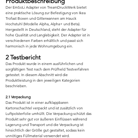
Produktbeschreibung
Der EmSoLi Adapter von TreamDruckWerk bietet 
eine praktische Lösung zur Befestigung von Ikea 
Trofast Boxen und Gitterwannen am Hauck 
Hochstuhl (Modelle Alpha, Alpha+ und Beta). 
Hergestellt in Deutschland, steht der Adapter für 
hohe Qualität und Langlebigkeit. Der Adapter ist in 
verschiedenen Farben erhältlich und passt sich 
harmonisch in jede Wohnumgebung ein.
2 Testbericht
Das Produkt wurde in einem ausführlichen und 
sorgfältigen Test nach dem Prüfheld Testverfahren 
getestet. In diesem Abschnitt wird die 
Produktleistung in den jeweiligen Kategorien 
beschrieben.
2.1 Verpackung
Das Produkt ist in einer aufklappbaren 
Kartonschachtel verpackt und ist zusätzlich von 
Luftpolsterfolie umhüllt. Die Verpackung schützt das 
Produkt sehr gut vor äußeren Einflüssen während 
Lagerung und Transport und die Verpackung ist 
hinsichtlich der Größe gut gestaltet, sodass kein 
unnötiges Füllmaterial verwendet wird.