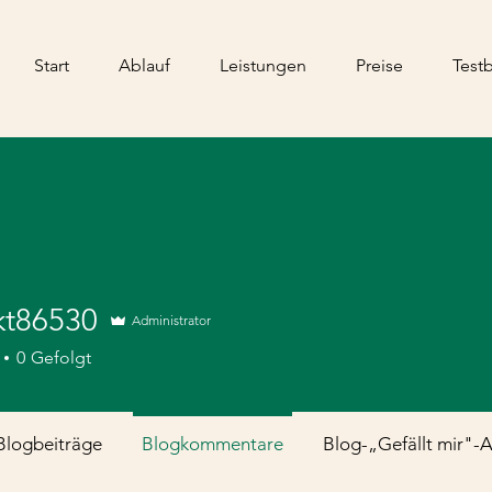
Start
Ablauf
Leistungen
Preise
Test
kt86530
Administrator
6530
0
Gefolgt
Blogbeiträge
Blogkommentare
Blog-„Gefällt mir"