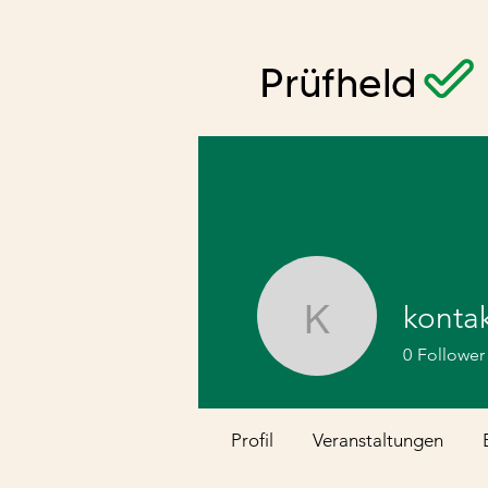
konta
kontakt8
0
Follower
Profil
Veranstaltungen